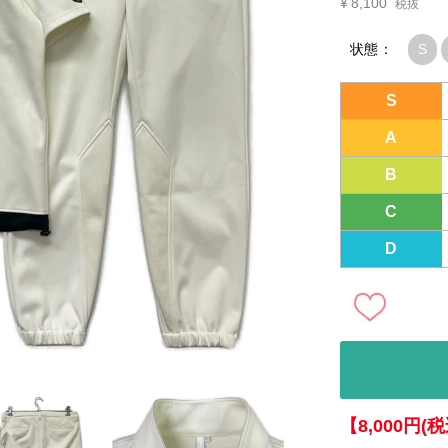
¥
8,100
税抜
状態：
S
S
A
B
C
D
【8,000円