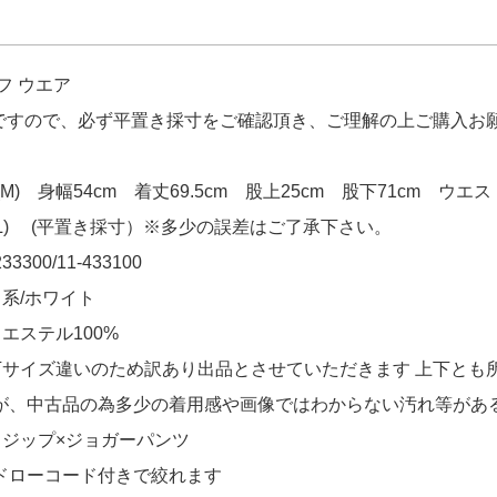
ーブ ハーフジップ】
をお買い上げ!!ありがと
フ ウエア
クス ラルフローレン RLX RALPH LAUR
ーブ ハーフジップ】
をお買い上げ!!ありがと
品ですので、必ず平置き採寸をご確認頂き、ご理解の上ご購入お
aylor Made スカート M ベージュ 一体型
M) 身幅54cm 着丈69.5cm 股上25cm 股下71cm ウエスト
 セントアンドリュース StANDREWS 半袖
(L) (平置き採寸）※多少の誤差はご了承下さい。
買い上げ!!ありがとうございます！
3300/11-433100
aylor Made スカート M ベージュ 一体型
系/ホワイト
 セントアンドリュース StANDREWS 半袖
買い上げ!!ありがとうございます！
エステル100%
下サイズ違いのため訳あり出品とさせていただきます 上下とも
が、中古品の為多少の着用感や画像ではわからない汚れ等があ
フジップ×ジョガーパンツ
ドローコード付きで絞れます