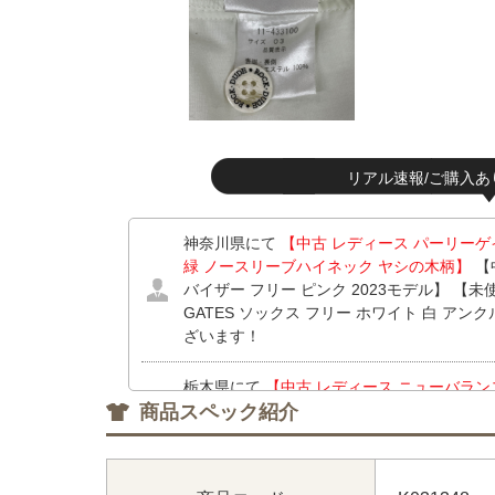
リアル速報/ご購入あ
神奈川県にて
【中古 レディース パーリーゲイツ 
緑 ノースリーブハイネック ヤシの木柄】
【中
バイザー フリー ピンク 2023モデル】 【未
GATES ソックス フリー ホワイト 白 アン
ざいます！
栃木県にて
【中古 レディース ニューバランスゴル
商品スペック紹介
2(L) ブルー系 シンプル 薄手】
【中古 レディー
ツ L ホワイト レッドレーベル】 をお買い上
神奈川県にて
【中古 レディース アールエルエッ