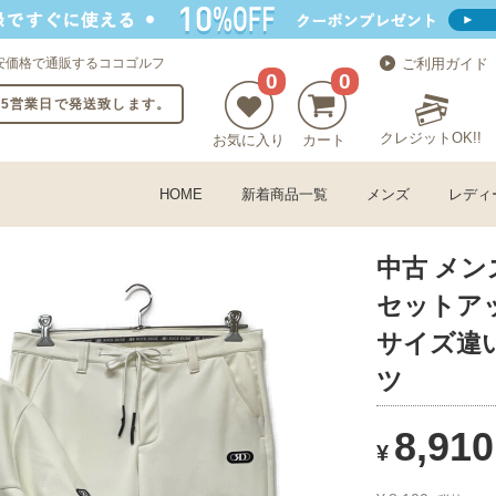
安価格で通販するココゴルフ
ご利用ガイド
0
0
〜5営業日で発送致します。
クレジットOK!!
お気に入り
カート
HOME
新着商品一覧
メンズ
レディ
中古 メン
セットアッ
サイズ違
ツ
8,910
¥