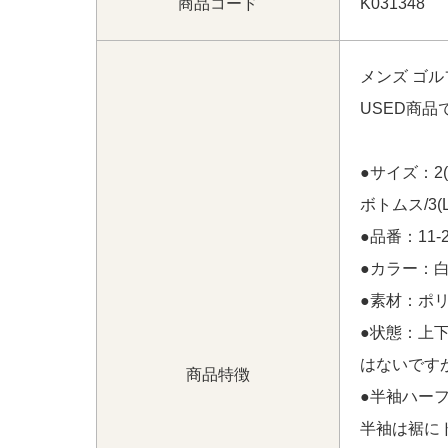
商品コード
K031348
EN ワンピース M ネイビー×花柄 ノースリ
うございます！
メンズ ゴル
神奈川県にて
【中古 レディース アールエルエッ
EN ワンピース M ネイビー×花柄 ノースリ
USED商
うございます！
沖縄県にて
【中古 レディース テーラーメイド T
●サイズ：2(
インナーパンツ付き 春夏】
【中古 レディース
ボトムス/3
ポロシャツ M 黒 ブラック ロゴ総柄】 をお
●品番：11-23
沖縄県にて
【中古 レディース テーラーメイド T
●カラー：白
インナーパンツ付き 春夏】
【中古 レディース
ポロシャツ M 黒 ブラック ロゴ総柄】 をお
●素材：ポリ
●状態：上
はないです
商品特徴
●半袖ハー
半袖は裾に