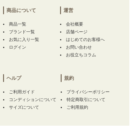
神奈川県にて
【中古 レディース パーリーゲイ
商品について
運営
ツ PEARLY GATES ワンピース 1(M) ピンク 半
袖ポロ】
をお買い上げ!!ありがとうございま
商品一覧
会社概要
す！
ブランド一覧
店舗ページ
お気に入り一覧
宮城県にて
【中古 レディース アンパスィ and
はじめてのお客様へ
per se ショートパンツ L 紺 ネイビー 貝殻柄】
ログイン
お問い合わせ
をお買い上げ!!ありがとうございます！
お役立ちコラム
宮城県にて
【中古 レディース アンパスィ and
per se ショートパンツ L 紺 ネイビー 貝殻柄】
ヘルプ
規約
をお買い上げ!!ありがとうございます！
ご利用ガイド
プライバシーポリシー
宮城県にて
【中古 レディース アンパスィ and
コンディションについて
特定商取引について
per se ショートパンツ L 紺 ネイビー 貝殻柄】
をお買い上げ!!ありがとうございます！
サイズについて
ご利用規約
神奈川県にて
【中古 レディース パーリーゲイ
ツ PEARLY GATES ワンピース 1(M) 青×緑 ノ
ースリーブハイネック ヤシの木柄】
【中古 パ