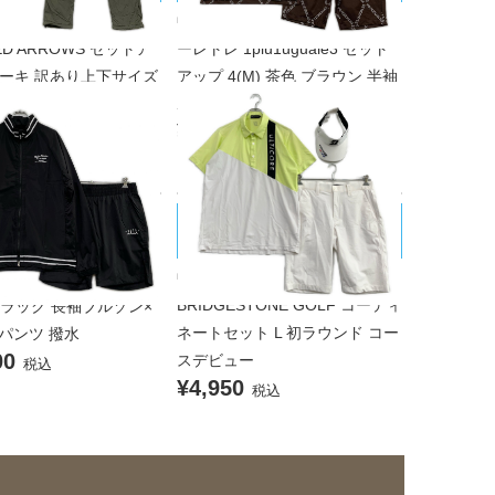
ンズ ユナイテッドアロー
中古 メンズ ウノピュウノウグァ
TED ARROWS セットア
ーレトレ 1piu1uguale3 セット
 カーキ 訳あり上下サイズ
アップ 4(M) 茶色 ブラウン 半袖
ゾン×パンツ 防風 ヨコ
ポロシャツ×ハーフパンツ
¥28,600
チ 撥水 透湿
税込
00
税込
BRIDGESTONE GOLF/ブリヂスト
ARINE/ムータマリン
ンゴルフ
 メンズ ムータマリン
中古 メンズ ブリヂストンゴルフ
ARINE セットアップ 8(2
BRIDGESTONE GOLF コーディ
 ブラック 長袖ブルゾン×
ネートセット L 初ラウンド コー
パンツ 撥水
00
スデビュー
税込
¥4,950
税込