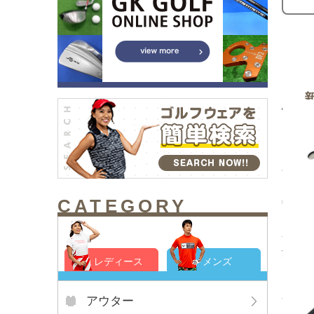
CATEGORY
中古 
ト ｊ
サイド
¥2,7
レディース
メンズ
アウター