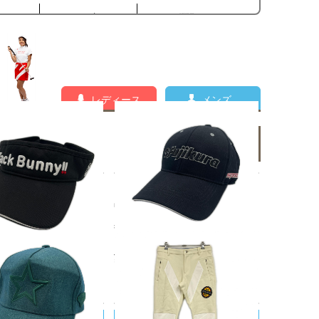
レディース
メンズ
メンズの新着商品一覧
UNNY!!/ジャックバニー
中古 キャップ フリー 56-59cm
ックバニー Jack Bunn
黒 ブラック FUJIKURA 立体ロ
ンバイザー フリー ブラッ
ゴ刺しゅう シンプル
刺しゅう カジュアル
¥1,980
0
税込
税込
RI KOTAKE DESIGN/ヨ
DANCE WITH DRAGON/ダンスウ