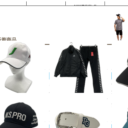
新着商品
Kappa/カッパ
JACK B
キャップ フリー 白 ホワイ
未使用品 メンズ カッパゴルフ K
中古 ジャ
BEAM 立体刺しゅうロゴ
APPA GOLF セットアップ M ブ
y!! サ
ワッペン シンプル
ラック 黒 長袖ダブルジップブル
ク ロゴ
50
税込
¥2,20
ゾン×ロングパンツ 中綿 2WAY
¥11,000
税込
YOSHINO