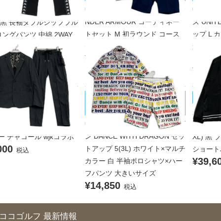
中古 メンズ アンダーアーマー U
中古 メ
 GOLF セットアップ M ブ
NDER ARMOUR コーディネー
ズ UNI
 黒 長袖ダブルジップブル
トセット M 初ラウンド コース
ップ L
ングパンツ 中綿 2WAY
000
デビュー
違いブル
税込
¥7,700
ストレッ
税込
¥17,6
DANCE WITH DRAGON/ダンスウ
 MARINE/ムータマリン
muta M
ィズドラゴン
品 メンズ ムータマリン
未使用品
中古 メンズ ダンスウィズドラゴ
 MARINE セットアップ S
muta M
ン DANCE WITH DRAGON セッ
ー チャコール wjkコラボ
XL) 黒
000
トアップ 5(3L) ホワイト×マルチ
ショート
税込
¥39,6
カラー 白 半袖ポロシャツ×ハー
フパンツ 大きいサイズ
¥14,850
税込
ココゴルフ 最新情報