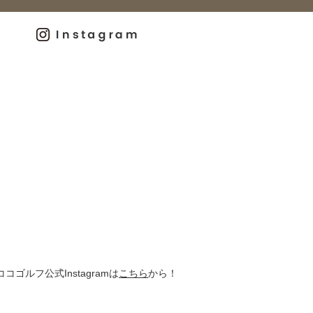
ココゴルフ公式Instagramは
こちら
から！