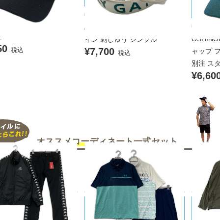
PEARLY GATES/パーリーゲイツ
キャップ フリー 黒 ブラッ
シノリコ
中古 パーリーゲイツ PEARLY G
S.PRO 立体シルバーロゴ
中古 ヨ
ATES ベルト ホワイト ロゴデザ
ラー
OSHINO
イン 刺しゅう シンプル
50
税込
¥7,700
ャップ フ
税込
別注 ス
¥6,60
オススメコーディネート
一式セット
UNDER ARMOUR/アンダーアーマ
UNITE
a/カッパ
ー
ローズ
品 メンズ カッパゴルフ K