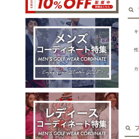
キ
性
カ