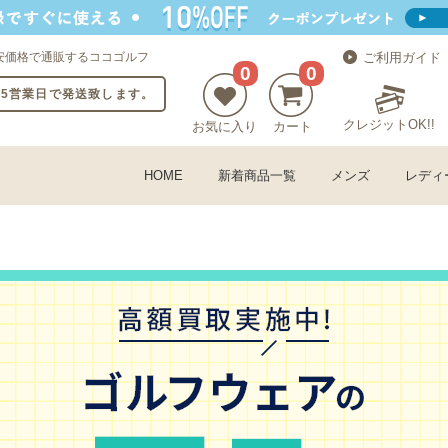
安価格で通販するココゴルフ
ご利用ガイド
0
0
〜5営業日で発送致します。
クレジットOK!!
お気に入り
カート
HOME
新着商品一覧
メンズ
レディ