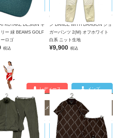
タケデザイン
ィズドラゴン
シノリコタケデザイン Y
中古 メンズ ダンスウィズドラゴ
RI KOTAKE DESIGN キ
ン DANCE WITH DRAGON ジョ
リー 緑 BEAMS GOLF
ガーパンツ 2(M) オフホワイト
ターロゴ
白系 ニット生地
0
¥9,900
税込
税込
レディース
メンズ
メンズのコーディネート一覧
D ARROWS/ユナイテッドア
1PIU1UGUALE3/ウノピｭウノウグ
ァーレトレ