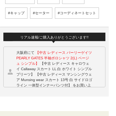
キャップ
セーター
コーディネートセット
リアル速報/ご購入ありがとうございます!!
大阪府にて
【中古 レディース パーリーゲイツ
PEARLY GATES 半袖ポロシャツ 2(L) ベージ
ュ シンプル】
【中古 レディース キャロウェ
イ Callaway スカート LL 白 ホワイト シンプル
プリーツ】 【中古 レディース マンシングウェ
ア Munsing wear スカート 13号 白 サイドロゴ
ライン 一体型インナーパンツ付】 をお買い上
げ!!ありがとうございます！
兵庫県にて
【未使用品 ニューバランスゴルフ
New Balance golf ゴルフシューズ 23.5 ホワイ
ト Fresh Foam X 2500 v5 BOA スパイクレス