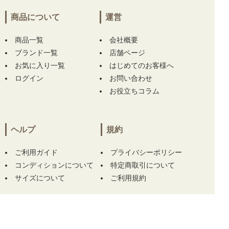
[UG2500BA]】
をお買い上げ!!ありがとうござ
います！
商品について
運営
商品一覧
大阪府にて
【未使用品 レディース アルチビオ
会社概要
archivio 半袖ポロシャツ 40(L) グリーン スタ
ブランド一覧
店舗ページ
ッズロゴ メッシュ 吸汗速乾】
をお買い上げ!!
お気に入り一覧
はじめてのお客様へ
ありがとうございます！
ログイン
お問い合わせ
お役立ちコラム
東京都にて
【中古 マークアンドロナ MARK&L
ONA キャップ ホワイト 白 訳あり シンプル】
をお買い上げ!!ありがとうございます！
ヘルプ
規約
東京都にて
【未使用品 メンズ ブリーフィング
BRIEFING ジョガーパンツ M ブルーグレー】
ご利用ガイド
プライバシーポリシー
をお買い上げ!!ありがとうございます！
コンディションについて
特定商取引について
サイズについて
ご利用規約
東京都にて
【未使用品 メンズ ブリーフィング
BRIEFING ジョガーパンツ M ブルーグレー】
をお買い上げ!!ありがとうございます！
この商品をカートに入れる