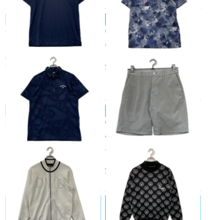
Callaway/キャロウェイ
Callaway/キャロウェイ
中古 メンズ キャロウェイ Call
中古 メンズ キャロウェイ Call
away 半袖シャツ M ネイビー
away 半袖ポロシャツ M ブル
紺 モックネック ストレッチ U
ー系 花柄 総柄
¥4,950
V 冷感
税込
¥3,850
税込
Callaway/キャロウェイ
Callaway/キャロウェイ
中古 メンズ キャロウェイ Call
中古 メンズ キャロウェイ Call
away 半袖ポロシャツ M ネイ
away ハーフパンツ M グレー
ビー 紺 ペイズリー 春夏
系 2025年モデル かざあなメッ
¥4,950
シュ
税込
¥5,500
税込
DANCE WITH DRAGON/ダンスウィ
DANCE WITH DRAGON/ダンスウィ
ズドラゴン
ズドラゴン