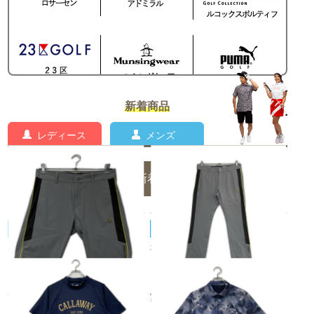
新着商品
レディース
メンズ
メンズの新着商品一覧
SUB SEVENTY/サブセブンティ
SUB SEVENTY/サブセブンティ
未使用品 メンズ サブセブンテ
未使用品 メンズ サブセブンテ
ィ SUB SEVENTY ハーフパン
ィ SUB SEVENTY パンツ L グ
ツ L グレー
レー ストレッチ サイドライン
¥2,970
¥5,500
税込
税込