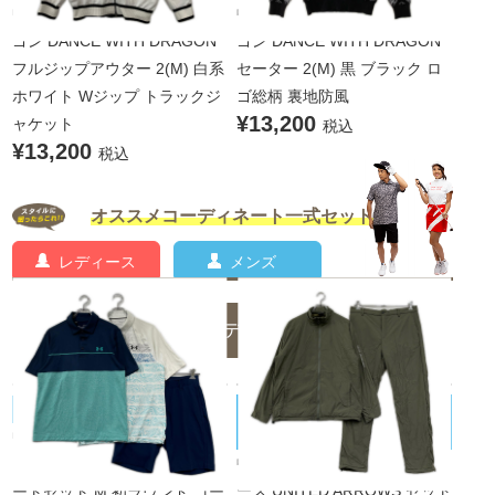
中古 メンズ ダンスウィズドラ
中古 メンズ ダンスウィズドラ
ゴン DANCE WITH DRAGON
ゴン DANCE WITH DRAGON
フルジップアウター 2(M) 白系
セーター 2(M) 黒 ブラック ロ
ホワイト Wジップ トラックジ
ゴ総柄 裏地防風
¥13,200
ャケット
税込
¥13,200
税込
オススメコーディネート一式セット
レディース
メンズ
メンズのコーディネート一覧
UNITED ARROWS/ユナイテッドアロ
UNDER ARMOUR/アンダーアーマー
中古 メンズ アンダーアーマー
ーズ
中古 メンズ ユナイテッドアロ
UNDER ARMOUR コーディネ
ーズ UNITED ARROWS セット
ートセット M 初ラウンド コー