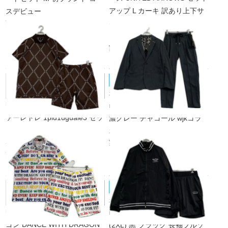
アップ L カーキ 訳あり上下サ
スデビュー
¥7,700
イズ違いブルゾン×パンツ 防風
税込
ヨコストレッチ 撥水 透湿
¥17,600
税込
1PIU1UGUALE3/ウノピｭウノウグァ
muta MARINE/ムータマリン
未使用品 メンズ ムータマリン
ーレトレ
中古 メンズ ウノピュウノウグ
muta MARINE セットアップ S
ァーレトレ 1piu1uguale3 セッ
濃グレー チャコール wjkコラ
トアップ 4(M) 茶色 ブラウン
ボ
¥77,000
半袖ポロシャツ×ハーフパンツ
税込
¥28,600
税込
DANCE WITH DRAGON/ダンスウィ
muta MARINE/ムータマリン
未使用品 メンズ ムータマリン
ズドラゴン
中古 メンズ ダンスウィズドラ
muta MARINE セットアップ 8
ゴン DANCE WITH DRAGON
(2XL) 黒 ブラック 長袖ブルゾ