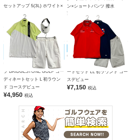
セットアップ 5(3L) ホワイト×
ン×ショートパンツ 撥水
¥39,600
マルチカラー 白 半袖ポロシャ
税込
ツ×ハーフパンツ 大きいサイズ
¥14,850
税込
BRIDGESTONE GOLF/ブリヂストン
le coq sportif/ルコックスポルティフ
中古 メンズ ルコックスポルテ
ゴルフ
中古 メンズ ブリヂストンゴル
ィフ le coq sportif コーディネ
フ BRIDGESTONE GOLF コー
ートセット LL 初ラウンド コー
ディネートセット L 初ラウン
スデビュー
¥7,150
ド コースデビュー
税込
¥4,950
税込