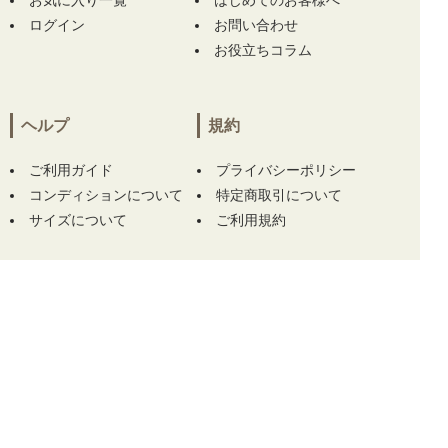
お気に入り一覧
はじめてのお客様へ
ナ MARK&LONA 半袖シャツ 36(S) ブラック
ログイン
お問い合わせ
黒 モックネック ストレッチ】
【中古 ブリー
お役立ちコラム
フィング BRIEFING サンバイザー ブラック 黒
シリコンロゴ】 をお買い上げ!!ありがとうござ
います！
ヘルプ
規約
東京都にて
【中古 レディース マークアンドロ
ナ MARK&LONA 半袖シャツ 36(S) ブラック
ご利用ガイド
プライバシーポリシー
黒 モックネック ストレッチ】
【中古 ブリー
コンディションについて
特定商取引について
フィング BRIEFING サンバイザー ブラック 黒
サイズについて
ご利用規約
シリコンロゴ】 をお買い上げ!!ありがとうござ
います！
宮崎県にて
【中古 メンズ ルコックスポルティ
フ le coq sportif 半袖ポロシャツ M ネイビー
この商品をカートに入れる
ロゴプリント メッシュ】
【中古 メンズ ルコ
ックスポルティフ le coq sportif 半袖ポロシャ
ツ M ブルー 青 刺しゅう】 をお買い上げ!!あり
がとうございます！