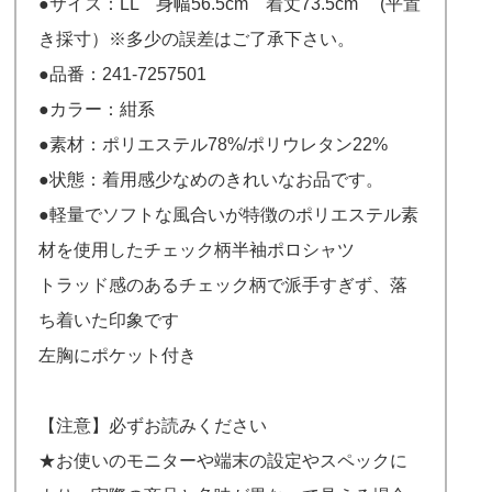
●サイズ：LL 身幅56.5cm 着丈73.5cm (平置
き採寸）※多少の誤差はご了承下さい。
●品番：241-7257501
●カラー：紺系
●素材：ポリエステル78%/ポリウレタン22%
●状態：着用感少なめのきれいなお品です。
●軽量でソフトな風合いが特徴のポリエステル素
材を使用したチェック柄半袖ポロシャツ
トラッド感のあるチェック柄で派手すぎず、落
ち着いた印象です
左胸にポケット付き
【注意】必ずお読みください
★お使いのモニターや端末の設定やスペックに