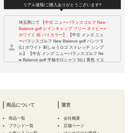
リアル速報/ご購入ありがとうございます!!
埼玉県にて
【中古 ニューバランスゴルフ New
Balance golf レインキャップ フリー ネイビー×
ホワイト 紺 バイカラー】
【中古 メンズ ニュ
ーバランスゴルフ New Balance golf パンツ 5
(L) ホワイト 刺しゅうロゴ ストレッチ シンプ
ル】 【中古 メンズ ニューバランスゴルフ Ne
w Balance golf 半袖ポロシャツ 5(L) 黄色 イエ
ロー チェック キャップ柄 メッシュ調】 をお
買い上げ!!ありがとうございます！
埼玉県にて
【中古 ニューバランスゴルフ New
Balance golf レインキャップ フリー ネイビー×
ホワイト 紺 バイカラー】
【中古 メンズ ニュ
ーバランスゴルフ New Balance golf パンツ 5
商品について
運営
(L) ホワイト 刺しゅうロゴ ストレッチ シンプ
ル】 をお買い上げ!!ありがとうございます！
商品一覧
会社概要
ブランド一覧
店舗ページ
東京都にて
【中古 レディース マークアンドロ