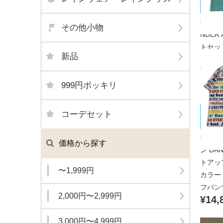
ー
中古 
その他小物
NDER
トセッ
新品
デビュ
¥7,7
999円ポッキリ
DANC
コーデセット
ィズド
中古 
価格から探す
ン DA
トアップ
〜1,999円
カラー
フパン
2,000円〜2,999円
¥14,
3,000円〜4,999円