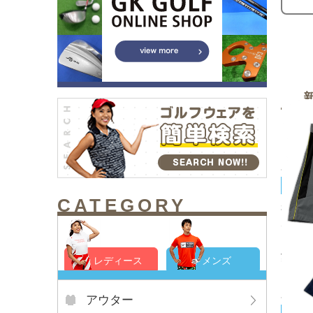
SUB 
CATEGORY
未使用
SUB 
グレー
¥2,9
レディース
メンズ
アウター