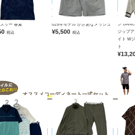
away/キャロウェイ
Callaway/キャロウェイ
ィズドラ
ンズ キャロウェイ Calla
中古 メンズ キャロウェイ Calla
中古 メ
半袖ポロシャツ M ネイビー
way ハーフパンツ M グレー系 2
ン DANC
イズリー 春夏
025年モデル かざあなメッシュ
50
¥5,500
ジップアウ
税込
税込
イト W
ト
¥13,2
オススメコーディネート
一式セット
R ARMOUR/アンダーアーマ
UNITED ARROWS/ユナイテッドア
1PIU1