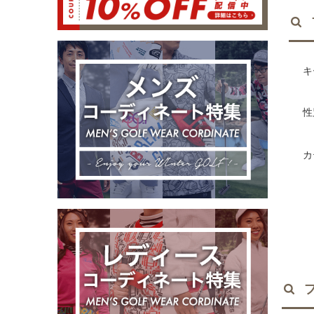
キ
性
カ