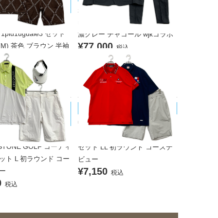
レ
未使用品 メンズ ムータマリン
ンズ ウノピュウノウグァ
muta MARINE セットアップ S
piu1uguale3 セット
濃グレー チャコール wjkコラボ
¥77,000
(M) 茶色 ブラウン 半袖
税込
ツ×ハーフパンツ
00
税込
STONE GOLF/ブリヂスト
le coq sportif/ルコックスポルティフ
中古 メンズ ルコックスポルティ
ンズ ブリヂストンゴルフ
フ le coq sportif コーディネート
ESTONE GOLF コーディ
セット LL 初ラウンド コースデ
ット L 初ラウンド コー
ビュー
¥7,150
ー
税込
0
税込