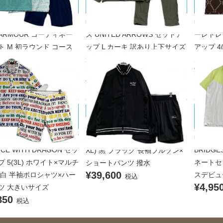
ローズ
ァーレト
メンズ アンダーアーマー U
中古 メンズ ユナイテッドアロー
中古 メ
 ARMOUR コーディネー
ズ UNITED ARROWS セットア
ーレトレ 1
ト M 初ラウンド コース
ップ L カーキ 訳あり上下サイズ
アップ 4
ー
違いブルゾン×パンツ 防風 ヨコ
ポロシャ
00
¥28,6
ストレッチ 撥水 透湿
税込
¥17,600
税込
E WITH DRAGON/ダンスウ
BRIDGE
muta MARINE/ムータマリン
ラゴン
ンゴルフ
未使用品 メンズ ムータマリン
メンズ ダンスウィズドラゴ
中古 メ
muta MARINE セットアップ 8(2
NCE WITH DRAGON セッ
BRIDG
XL) 黒 ブラック 長袖ブルゾン×
 5(3L) ホワイト×マルチ
ネートセ
ショートパンツ 撥水
¥39,600
 白 半袖ポロシャツ×ハー
スデビュ
税込
¥4,95
ツ 大きいサイズ
850
税込