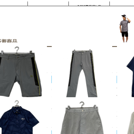
新着商品
SEVENTY/サブセブンティ
SUB SEVENTY/サブセブンティ
Callaw
品 メンズ サブセブンティ
未使用品 メンズ サブセブンティ
中古 メン
SEVENTY ハーフパンツ L
SUB SEVENTY パンツ L グレー
way 半
ストレッチ サイドライン
モックネ
70
¥5,500
感
税込
税込
¥3,85
DANCE 