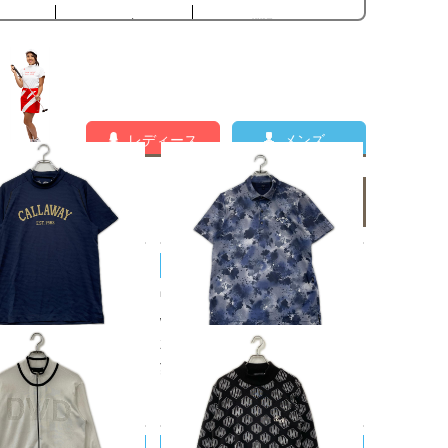
レディース
メンズ
メンズの新着商品一覧
ay/キャロウェイ
Callaway/キャロウェイ
ズ キャロウェイ Calla
中古 メンズ キャロウェイ Calla
袖シャツ M ネイビー 紺
way 半袖ポロシャツ M ブルー系
ック ストレッチ UV 冷
花柄 総柄
¥4,950
税込
0
税込
WITH DRAGON/ダンスウ
DANCE WITH DRAGON/ダンスウ