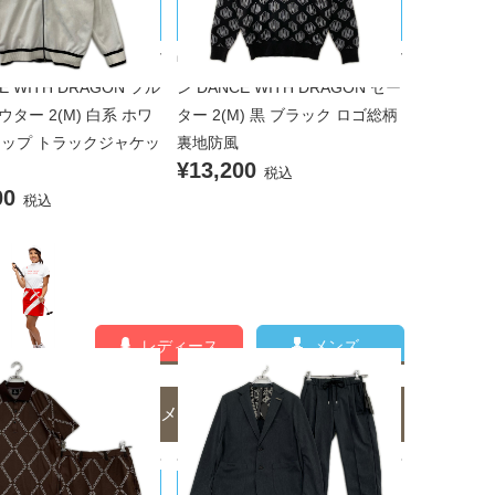
ゴン
ィズドラゴン
ンズ ダンスウィズドラゴ
中古 メンズ ダンスウィズドラゴ
E WITH DRAGON フル
ン DANCE WITH DRAGON セー
ター 2(M) 白系 ホワ
ター 2(M) 黒 ブラック ロゴ総柄
ジップ トラックジャケッ
裏地防風
¥13,200
税込
00
税込
レディース
メンズ
メンズのコーディネート一覧
UGUALE3/ウノピｭウノウグ
muta MARINE/ムータマリン