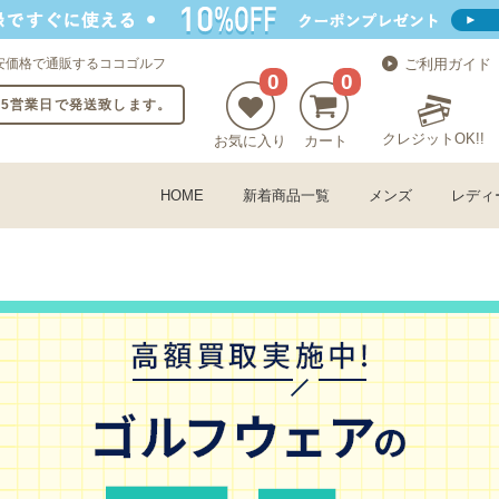
安価格で通販するココゴルフ
ご利用ガイド
0
0
〜5営業日で発送致します。
クレジットOK!!
お気に入り
カート
HOME
新着商品一覧
メンズ
レディ