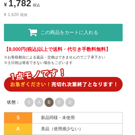
1,782
¥
税込
¥
1,620
税抜
この商品をカートに入れる
【8,000円(税込)以上で送料・代引き手数料無料】
※お客様都合による返品・交換はできませんのでご了承下さい
※土日祝は発送できない場合もございます
状態：
S
A
B
C
D
S
新品同様・未使用
A
美品（使用感少ない）