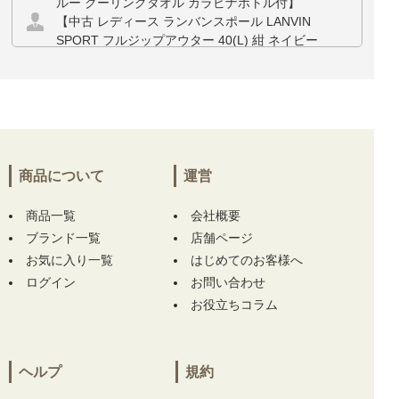
ルー クーリングタオル カラビナボトル付】
【中古 レディース ランバンスポール LANVIN
SPORT フルジップアウター 40(L) 紺 ネイビー
半袖 フード付き ダブルジップ ベスト】 【中
古 レディース ランバンスポール LANVIN SPO
RT パンツ 38(M) 白 ホワイト 裏フリース】 を
お買い上げ!!ありがとうございます！
三重県にて
【未使用品 メンズ アディダスゴル
フ adidas GOLF ジョガーパンツ 85cm ホワイ
商品について
運営
ト 白 ストレッチ 撥水 リップストップ】
【未
使用品 メンズ ムニタルプ MUNITALP 半袖ポ
商品一覧
会社概要
ロシャツ 50(L) グレー系 総柄】 をお買い上
ブランド一覧
店舗ページ
げ!!ありがとうございます！
お気に入り一覧
はじめてのお客様へ
ログイン
お問い合わせ
兵庫県にて
【中古 メンズ ハチヤーズ 8YARDS
お役立ちコラム
半袖ポロシャツ M 紺 ネイビー】
【中古 メン
ズ ハチヤーズ 8YARDS 長袖シャツ L ホワイト
×ブラック ハイネック 刺繍ロゴ ストレッチ】
をお買い上げ!!ありがとうございます！
ヘルプ
規約