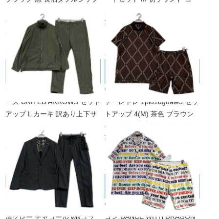
ブルゾン×ロングパンツ 中綿 2
スデビュー
¥7,700
WAY
税込
¥11,000
税込
UNITED ARROWS/ユナイテッドアロ
1PIU1UGUALE3/ウノピｭウノウグァ
ーズ
ーレトレ
中古 メンズ ユナイテッドアロ
中古 メンズ ウノピュウノウグ
ーズ UNITED ARROWS セット
ァーレトレ 1piu1uguale3 セッ
アップ L カーキ 訳あり上下サ
トアップ 4(M) 茶色 ブラウン
イズ違いブルゾン×パンツ 防風
半袖ポロシャツ×ハーフパンツ
¥28,600
ヨコストレッチ 撥水 透湿
税込
¥17,600
税込
DANCE WITH DRAGON/ダンスウィ
muta MARINE/ムータマリン
未使用品 メンズ ムータマリン
ズドラゴン
中古 メンズ ダンスウィズドラ
muta MARINE セットアップ S
ゴン DANCE WITH DRAGON
濃グレー チャコール wjkコラ