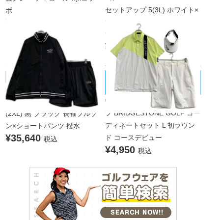
セットアップ 5(3L) ホワイト×
ボ
¥77,000
マルチカラー 白 半袖ポロシャ
税込
ツ×ハーフパンツ 大きいサイズ
¥13,365
税込
BRIDGESTONE GOLF/ブリヂストン
muta MARINE/ムータマリン
未使用品 メンズ ムータマリン
ゴルフ
中古 メンズ ブリヂストンゴル
muta MARINE セットアップ 8
フ BRIDGESTONE GOLF コー
(2XL) 黒 ブラック 長袖ブルゾ
ディネートセット L 初ラウン
ン×ショートパンツ 撥水
¥35,640
ド コースデビュー
税込
¥4,950
税込