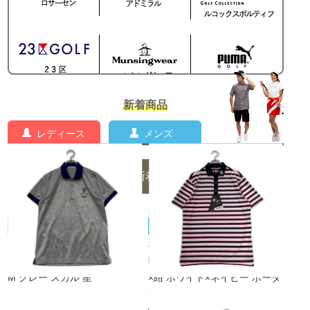
新着商品
レディース
メンズ
メンズの新着商品一覧
MARK&LONA/マーク＆ロナ
FOOT JOY/フットジョイ
中古 メンズ マークアンドロナ
未使用品 メンズ フットジョイ
MARK&LONA 半袖ポロシャツ
FootJoy 半袖ポロシャツ XL 白
M グレー スカル 星
×紺 ホワイト×ネイビー ボーダ
¥3,850
ー 4wayストレッチ 吸汗速乾 U
税込