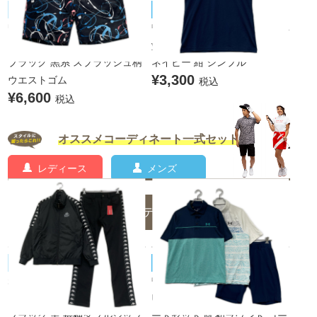
BEAMS GOLF/ビームスゴルフ
TaylorMade/テーラーメイド
中古 メンズ ビームスゴルフ B
中古 メンズ テーラーメイド Ta
EAMSGOLF ハーフパンツ S
ylor Made 半袖ポロシャツ S
ブラック 黒系 スプラッシュ柄
ネイビー 紺 シンプル
¥3,300
ウエストゴム
税込
¥6,600
税込
オススメコーディネート一式セット
レディース
メンズ
メンズのコーディネート一覧
Kappa/カッパ
UNDER ARMOUR/アンダーアーマー
未使用品 メンズ カッパゴルフ
中古 メンズ アンダーアーマー
KAPPA GOLF セットアップ M
UNDER ARMOUR コーディネ
ブラック 黒 長袖ダブルジップ
ートセット M 初ラウンド コー