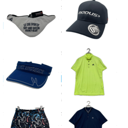
V
¥2,750
税込
le coq sportif/ルコックスポルティフ
中古 キャップ フリー 黒 ブラ
未使用品 ルコックスポルティ
ック N.S.PRO MODUS3 ブラ
フ le coq sportif フリー ホワイ
ンドロゴ 薄手 ストレッチ
ト ネッククーラー 暑さ対策 ク
¥2,750
ーリング
税込
¥1,980
税込
JACK BUNNY!!/ジャックバニー
adidas GOLF/アディダス
中古 ジャックバニー Jack Bun
中古 メンズ アディダスゴルフ
ny!! サンバイザー フリー 青 ブ
adidas GOLF 半袖ポロシャツ
ルー 立体ロゴ刺繍 ウサギステ
M イエロー ブランドロゴ 背面
ッチ
メッシュ
¥1,980
¥1,980
税込
税込