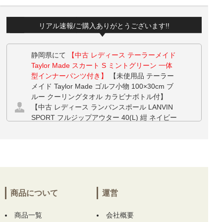
リアル速報/ご購入ありがとうございます!!
静岡県にて
【中古 レディース テーラーメイド
Taylor Made スカート S ミントグリーン 一体
型インナーパンツ付き】
【未使用品 テーラー
メイド Taylor Made ゴルフ小物 100×30cm ブ
ルー クーリングタオル カラビナボトル付】
【中古 レディース ランバンスポール LANVIN
SPORT フルジップアウター 40(L) 紺 ネイビー
半袖 フード付き ダブルジップ ベスト】 【中
古 レディース ランバンスポール LANVIN SPO
RT パンツ 38(M) 白 ホワイト 裏フリース】 を
お買い上げ!!ありがとうございます！
三重県にて
【未使用品 メンズ アディダスゴル
フ adidas GOLF ジョガーパンツ 85cm ホワイ
商品について
運営
ト 白 ストレッチ 撥水 リップストップ】
【未
使用品 メンズ ムニタルプ MUNITALP 半袖ポ
商品一覧
会社概要