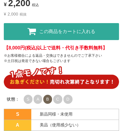
2,200
¥
税込
¥
2,000
税抜
この商品をカートに入れる
【8,000円(税込)以上で送料・代引き手数料無料】
※お客様都合による返品・交換はできませんのでご了承下さい
※土日祝は発送できない場合もございます
状態：
S
A
B
C
D
S
新品同様・未使用
A
美品（使用感少ない）