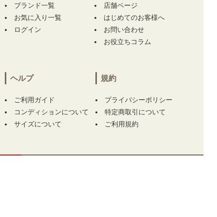
ロシャツ 50(L) グレー系 総柄】 をお買い上
ブランド一覧
店舗ページ
げ!!ありがとうございます！
お気に入り一覧
はじめてのお客様へ
ログイン
お問い合わせ
兵庫県にて
【中古 メンズ ハチヤーズ 8YARDS
お役立ちコラム
半袖ポロシャツ M 紺 ネイビー】
【中古 メン
ズ ハチヤーズ 8YARDS 長袖シャツ L ホワイト
×ブラック ハイネック 刺繍ロゴ ストレッチ】
をお買い上げ!!ありがとうございます！
ヘルプ
規約
埼玉県にて
【中古 ガーミン GARMIN レーザ
ご利用ガイド
プライバシーポリシー
ー測定器 ブラック×ホワイト APPROACH Z30
コンディションについて
特定商取引について
距離計 スコープ】
をお買い上げ!!ありがとう
サイズについて
ご利用規約
ございます！
埼玉県にて
【中古 ガーミン GARMIN レーザ
ー測定器 ブラック×ホワイト APPROACH Z30
距離計 スコープ】
をお買い上げ!!ありがとう
ございます！
この商品をカートに入れる