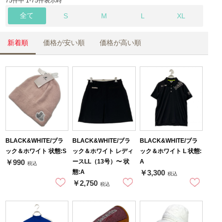
75件中 1-75件表示時
全て
S
M
L
XL
新着順
価格が安い順
価格が高い順
BLACK&WHITE/ブラ
BLACK&WHITE/ブラ
BLACK&WHITE/ブラ
ック＆ホワイト 状態:S
ック＆ホワイト レディ
ック＆ホワイト L 状態:
ースLL（13号）〜 状
A
￥990
税込
態:A
￥3,300
税込
￥2,750
税込