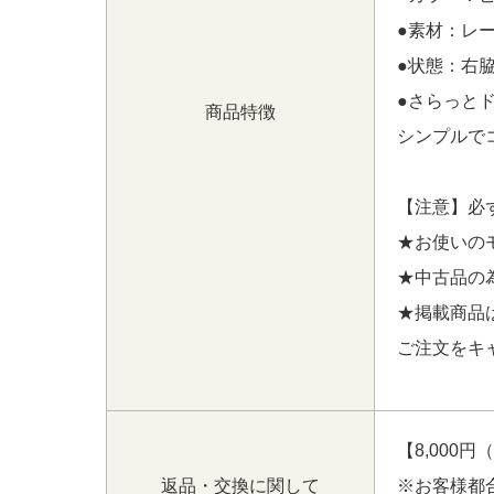
●素材：レー
●状態：右
●さらっと
商品特徴
シンプルで
【注意】必
★お使いの
★中古品の
★掲載商品
ご注文をキ
【8,000
返品・交換に関して
※お客様都