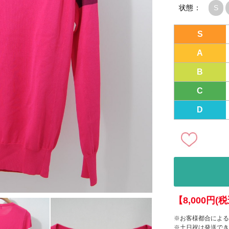
状態：
S
S
A
B
C
D
【8,000円
※お客様都合による
※土日祝は発送でき