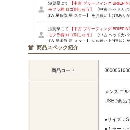
滋賀県にて
【中古 ブリーフィング BRIEFI
モフラ柄 ロゴ刺しゅう】
【中古 ヘッドカバ
1W 星条旗 星 スター】 をお買い上げ!!あ
滋賀県にて
【中古 ブリーフィング BRIEFI
モフラ柄 ロゴ刺しゅう】
【中古 ヘッドカバ
1W 星条旗 星 スター】 をお買い上げ!!あ
商品スペック紹介
滋賀県にて
【中古 ブリーフィング BRIEFI
モフラ柄 ロゴ刺しゅう】
をお買い上げ!!あ
商品コード
000006163
埼玉県にて
【中古 ニューバランスゴルフ New B
ビー×ホワイト 紺 バイカラー】
【中古 メンズ 
パンツ 5(L) ホワイト 刺しゅうロゴ ストレ
メンズ ゴル
スゴルフ New Balance golf 半袖ポロシャ
シュ調】 をお買い上げ!!ありがとうございま
USED商
埼玉県にて
【中古 ニューバランスゴルフ New B
ビー×ホワイト 紺 バイカラー】
【中古 メンズ 
●サイズ：S
パンツ 5(L) ホワイト 刺しゅうロゴ ストレ
●カラー：
ざいます！