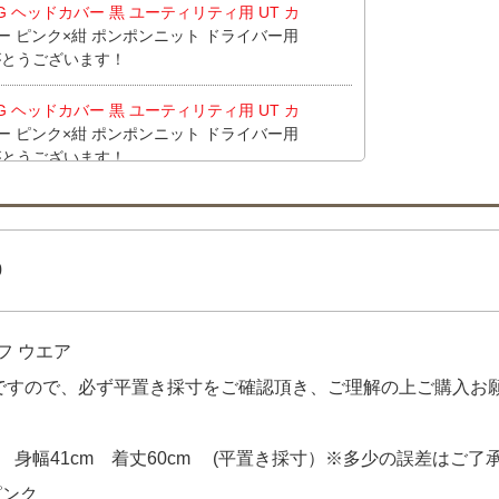
NG ヘッドカバー 黒 ユーティリティ用 UT カ
ー ピンク×紺 ポンポンニット ドライバー用
りがとうございます！
NG ヘッドカバー 黒 ユーティリティ用 UT カ
ー ピンク×紺 ポンポンニット ドライバー用
りがとうございます！
NG ヘッドカバー 黒 ユーティリティ用 UT カ
りがとうございます！
0
alance golf レインキャップ フリー ネイ
ニューバランスゴルフ New Balance golf
ッチ シンプル】 【中古 メンズ ニューバラン
フ ウエア
ツ 5(L) 黄色 イエロー チェック キャップ柄 メッ
す！
品ですので、必ず平置き採寸をご確認頂き、ご理解の上ご購入お
alance golf レインキャップ フリー ネイ
ニューバランスゴルフ New Balance golf
 身幅41cm 着丈60cm (平置き採寸）※多少の誤差はご了
ッチ シンプル】 をお買い上げ!!ありがとうご
ピンク