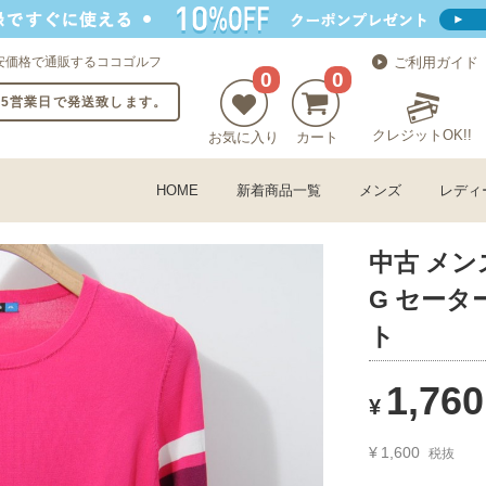
安価格で通販するココゴルフ
ご利用ガイド
0
0
〜5営業日で発送致します。
クレジットOK!!
お気に入り
カート
HOME
新着商品一覧
メンズ
レディ
中古 メンズ
G セータ
ト
1,760
¥
¥
1,600
税抜