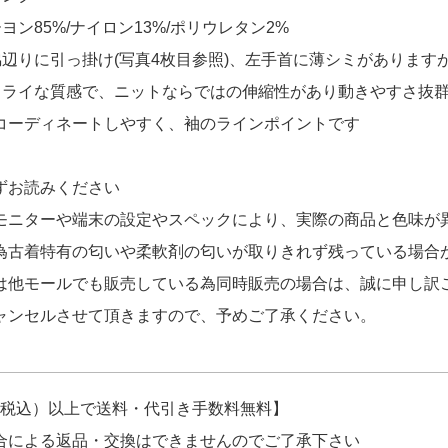
ヨン85%/ナイロン13%/ポリウレタン2%
脇辺りに引っ掛け(写真4枚目参照)、左手首に薄シミがありま
ドライな質感で、ニットならではの伸縮性があり動きやすさ抜
コーディネートしやすく、袖のラインポイントです
ずお読みください
モニターや端末の設定やスペックにより、実際の商品と色味が
為古着特有の匂いや柔軟剤の匂いが取りきれず残っている場合
は他モールでも販売している為同時販売の場合は、誠に申し訳
ャンセルさせて頂きますので、予めご了承ください。
円（税込）以上で送料・代引き手数料無料】
合による返品・交換はできませんのでご了承下さい