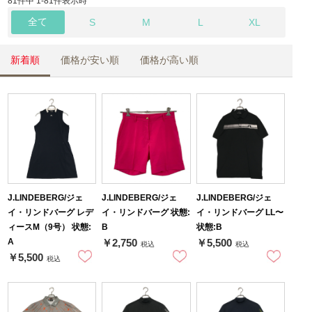
81件中 1-81件表示時
全て
S
M
L
XL
新着順
価格が安い順
価格が高い順
J.LINDEBERG/ジェ
J.LINDEBERG/ジェ
J.LINDEBERG/ジェ
イ・リンドバーグ レデ
イ・リンドバーグ 状態:
イ・リンドバーグ LL〜
ィースM（9号） 状態:
B
状態:B
A
￥2,750
￥5,500
税込
税込
￥5,500
税込