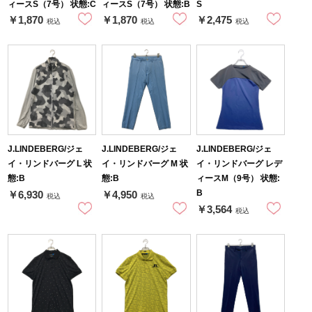
ィースS（7号） 状態:C
ィースS（7号） 状態:B
S
￥1,870
￥1,870
￥2,475
税込
税込
税込
J.LINDEBERG/ジェ
J.LINDEBERG/ジェ
J.LINDEBERG/ジェ
イ・リンドバーグ L 状
イ・リンドバーグ M 状
イ・リンドバーグ レデ
態:B
態:B
ィースM（9号） 状態:
B
￥6,930
￥4,950
税込
税込
￥3,564
税込