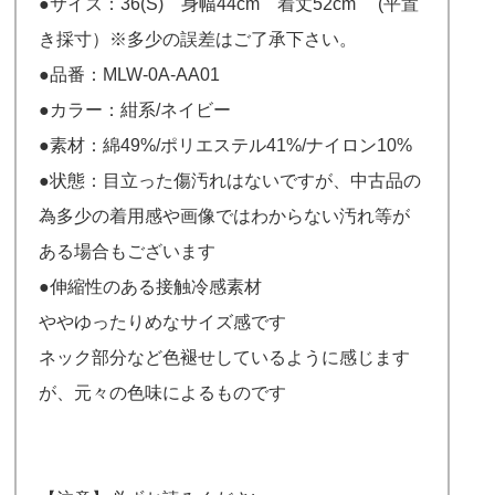
●サイズ：36(S) 身幅44cm 着丈52cm (平置
き採寸）※多少の誤差はご了承下さい。
●品番：MLW-0A-AA01
●カラー：紺系/ネイビー
●素材：綿49%/ポリエステル41%/ナイロン10%
●状態：目立った傷汚れはないですが、中古品の
為多少の着用感や画像ではわからない汚れ等が
ある場合もございます
●伸縮性のある接触冷感素材
ややゆったりめなサイズ感です
ネック部分など色褪せしているように感じます
が、元々の色味によるものです