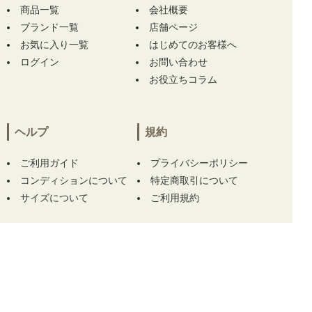
ル】 をお買い上げ!!ありがとうございます！
商品一覧
会社概要
ブランド一覧
店舗ページ
東京都にて
【中古 レディース マークアンドロ
お気に入り一覧
はじめてのお客様へ
ナ MARK&LONA 半袖シャツ 36(S) ブラック
ログイン
お問い合わせ
黒 モックネック ストレッチ】
【中古 ブリー
お役立ちコラム
フィング BRIEFING サンバイザー ブラック 黒
シリコンロゴ】 をお買い上げ!!ありがとうござ
います！
ヘルプ
規約
東京都にて
【中古 レディース マークアンドロ
ナ MARK&LONA 半袖シャツ 36(S) ブラック
ご利用ガイド
プライバシーポリシー
黒 モックネック ストレッチ】
【中古 ブリー
コンディションについて
特定商取引について
フィング BRIEFING サンバイザー ブラック 黒
サイズについて
ご利用規約
シリコンロゴ】 をお買い上げ!!ありがとうござ
います！
宮崎県にて
【中古 メンズ ルコックスポルティ
フ le coq sportif 半袖ポロシャツ M ネイビー
この商品をカートに入れる
ロゴプリント メッシュ】
【中古 メンズ ルコ
ックスポルティフ le coq sportif 半袖ポロシャ
ツ M ブルー 青 刺しゅう】 をお買い上げ!!あり