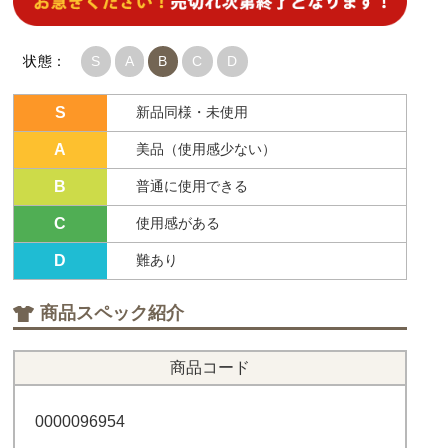
状態：
S
A
B
C
D
S
新品同様・未使用
A
美品（使用感少ない）
B
普通に使用できる
C
使用感がある
D
難あり
商品スペック紹介
商品コード
0000096954