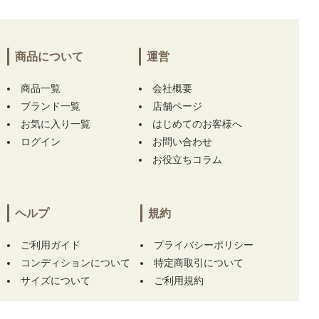
す！
埼玉県にて
【中古 レディース マスターバニー
商品について
運営
エディション MASTER BUNNY EDITION スカ
ート 2(L) 黒 ブラック ストレッチ】
をお買い
商品一覧
上げ!!ありがとうございます！
会社概要
ブランド一覧
店舗ページ
熊本県にて
【中古 レディース パーリーゲイツ
お気に入り一覧
はじめてのお客様へ
PEARLY GATES 半袖ポロシャツ 1(M) 紺系 ネ
ログイン
お問い合わせ
イビー チェック】
【中古 レディース パーリ
お役立ちコラム
ーゲイツ PEARLY GATES スカート 1(M) ネイ
ビー シンプル Dカン】 をお買い上げ!!ありが
とうございます！
ヘルプ
規約
福岡県にて
【未使用品 ダンスウィズドラゴン
DANCE WITH DRAGON ヘッドカバー ブルー
ご利用ガイド
プライバシーポリシー
系 ドライバー用 ドラゴンフェイス スパンコー
コンディションについて
特定商取引について
ル チェック キラキラ】
をお買い上げ!!ありが
サイズについて
ご利用規約
とうございます！