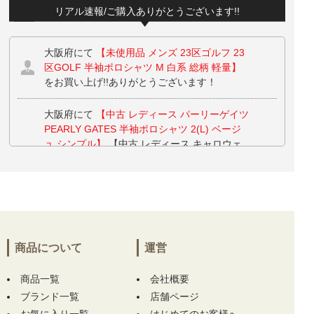
リアル速報/ご購入ありがとうございます!!
大阪府にて
【未使用品 メンズ 23区ゴルフ 23
区GOLF 半袖ポロシャツ M 白系 総柄 軽量】
をお買い上げ!!ありがとうございます！
大阪府にて
【中古 レディース パーリーゲイツ
PEARLY GATES 半袖ポロシャツ 2(L) ベージ
ュ シンプル】
【中古 レディース キャロウェ
イ Callaway スカート LL 白 ホワイト シンプル
プリーツ】 【中古 レディース マンシングウェ
ア Munsing wear スカート 13号 白 サイドロゴ
ライン 一体型インナーパンツ付】 をお買い上
げ!!ありがとうございます！
商品について
運営
兵庫県にて
【未使用品 ニューバランスゴルフ
New Balance golf ゴルフシューズ 23.5 ホワイ
商品一覧
ト Fresh Foam X 2500 v5 BOA スパイクレス
会社概要
[UG2500BA]】
をお買い上げ!!ありがとうござ
ブランド一覧
店舗ページ
います！