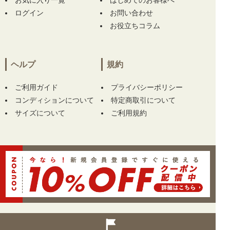
お気に入り一覧
はじめてのお客様へ
ログイン
お問い合わせ
大阪府にて
【未使用品 レディース アルチビオ
お役立ちコラム
archivio 半袖ポロシャツ 40(L) グリーン スタ
ッズロゴ メッシュ 吸汗速乾】
をお買い上げ!!
ありがとうございます！
ヘルプ
規約
東京都にて
【中古 マークアンドロナ MARK&L
ONA キャップ ホワイト 白 訳あり シンプル】
ご利用ガイド
プライバシーポリシー
をお買い上げ!!ありがとうございます！
コンディションについて
特定商取引について
サイズについて
ご利用規約
東京都にて
【未使用品 メンズ ブリーフィング
BRIEFING ジョガーパンツ M ブルーグレー】
をお買い上げ!!ありがとうございます！
東京都にて
【未使用品 メンズ ブリーフィング
BRIEFING ジョガーパンツ M ブルーグレー】
をお買い上げ!!ありがとうございます！
神奈川県にて
【中古 レディース パーリーゲイ
ツ PEARLY GATES ワンピース 1(M) ピンク 半