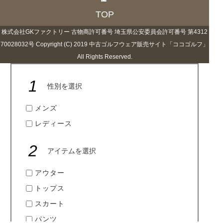
袖ポロ】
をお買い上げ!!ありがとうございま
す！
TOP
株式会社GKファクトリー 古物商許可番号 埼玉県公安委員会許可番号 第4312
70028032号 Copyright (C) 2019 中古ゴルフウェア販売サイト「ココゴルフ」
All Rights Reserved.
1
性別を選択
メンズ
レディース
2
アイテムを選択
アウター
トップス
スカート
パンツ