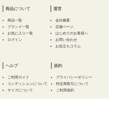
三重県にて
【未使用品 メンズ アディダスゴル
フ adidas GOLF ジョガーパンツ 85cm ホワイ
商品について
運営
ト 白 ストレッチ 撥水 リップストップ】
【未
使用品 メンズ ムニタルプ MUNITALP 半袖ポ
商品一覧
会社概要
ロシャツ 50(L) グレー系 総柄】 をお買い上
ブランド一覧
店舗ページ
げ!!ありがとうございます！
お気に入り一覧
はじめてのお客様へ
ログイン
お問い合わせ
兵庫県にて
【中古 メンズ ハチヤーズ 8YARDS
お役立ちコラム
半袖ポロシャツ M 紺 ネイビー】
【中古 メン
ズ ハチヤーズ 8YARDS 長袖シャツ L ホワイト
×ブラック ハイネック 刺繍ロゴ ストレッチ】
をお買い上げ!!ありがとうございます！
ヘルプ
規約
埼玉県にて
【中古 ガーミン GARMIN レーザ
ご利用ガイド
プライバシーポリシー
ー測定器 ブラック×ホワイト APPROACH Z30
コンディションについて
特定商取引について
距離計 スコープ】
をお買い上げ!!ありがとう
サイズについて
ご利用規約
ございます！
埼玉県にて
【中古 ガーミン GARMIN レーザ
ー測定器 ブラック×ホワイト APPROACH Z30
この商品をカートに入れる
距離計 スコープ】
をお買い上げ!!ありがとう