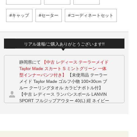
キャップ
セーター
コーディネートセット
リアル速報/ご購入ありがとうございます!!
静岡県にて
【中古 レディース テーラーメイド
Taylor Made スカート S ミントグリーン 一体
型インナーパンツ付き】
【未使用品 テーラー
メイド Taylor Made ゴルフ小物 100×30cm ブ
ルー クーリングタオル カラビナボトル付】
【中古 レディース ランバンスポール LANVIN
SPORT フルジップアウター 40(L) 紺 ネイビー
半袖 フード付き ダブルジップ ベスト】 【中
古 レディース ランバンスポール LANVIN SPO
RT パンツ 38(M) 白 ホワイト 裏フリース】 を
お買い上げ!!ありがとうございます！