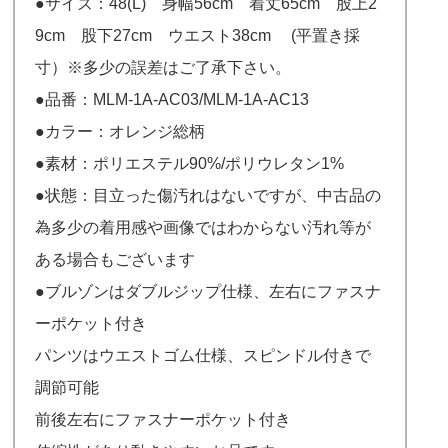
●サイズ：48(L) 身幅56cm 着丈65cm 股上2
9cm 股下27cm ウエスト38cm (平置き採
寸）※多少の誤差はご了承下さい。
●品番：MLM-1A-AC03/MLM-1A-AC13
●カラー：オレンジ総柄
●素材：ポリエステル90%/ポリウレタン1%
●状態：目立った傷汚れはないですが、中古品の
為多少の着用感や画像ではわからない汚れ等が
ある場合もございます
●ブルゾンはダブルジップ仕様、左右にファスナ
ーポケット付き
パンツはウエストゴム仕様、スピンドル付きで
調節可能
前後左右にファスナーポケット付き