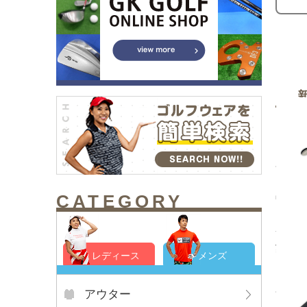
CATEGORY
中古 
ト ｊ
サイド
¥2,7
レディース
メンズ
アウター