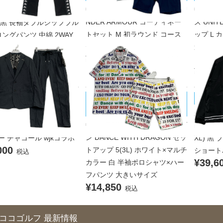
中古 メンズ アンダーアーマー U
中古 メ
 GOLF セットアップ M ブ
NDER ARMOUR コーディネー
ズ UNI
 黒 長袖ダブルジップブル
トセット M 初ラウンド コース
ップ L
ングパンツ 中綿 2WAY
000
デビュー
違いブル
税込
¥7,700
ストレッ
税込
¥17,6
DANCE WITH DRAGON/ダンスウ
 MARINE/ムータマリン
muta M
ィズドラゴン
品 メンズ ムータマリン
未使用品
中古 メンズ ダンスウィズドラゴ
 MARINE セットアップ S
muta M
ン DANCE WITH DRAGON セッ
ー チャコール wjkコラボ
XL) 黒
000
トアップ 5(3L) ホワイト×マルチ
ショート
税込
¥39,6
カラー 白 半袖ポロシャツ×ハー
フパンツ 大きいサイズ
¥14,850
税込
ココゴルフ 最新情報