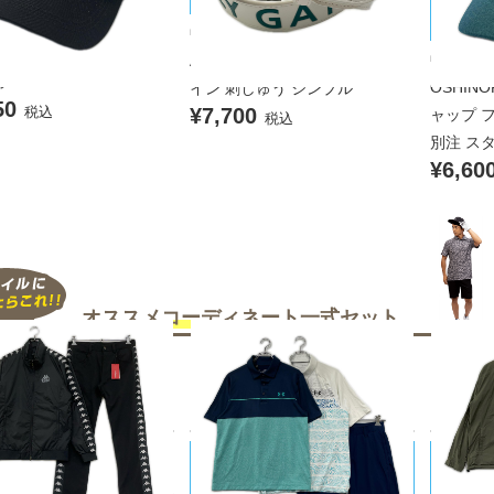
PEARLY GATES/パーリーゲイツ
キャップ フリー 黒 ブラッ
シノリコ
中古 パーリーゲイツ PEARLY G
S.PRO 立体シルバーロゴ
中古 ヨ
ATES ベルト ホワイト ロゴデザ
ラー
OSHINO
イン 刺しゅう シンプル
50
税込
¥7,700
ャップ フ
税込
別注 ス
¥6,60
オススメコーディネート
一式セット
UNDER ARMOUR/アンダーアーマ
UNITE
a/カッパ
ー
ローズ
品 メンズ カッパゴルフ K