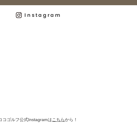
ココゴルフ公式Instagramは
こちら
から！