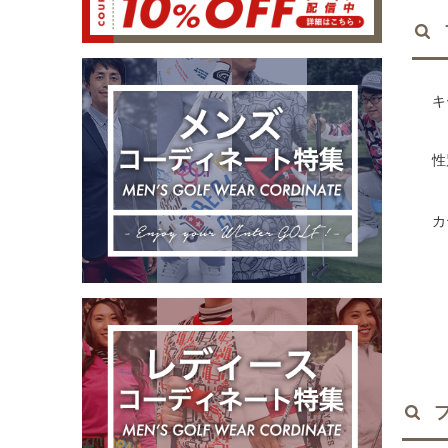
キ
性
カ