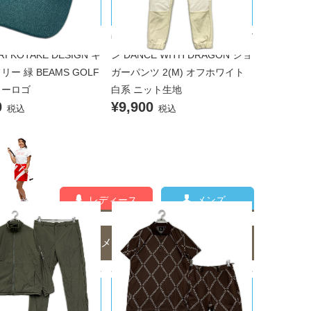
タケデザイン
ィズドラゴン
シノリコタケデザイン Y
中古 メンズ ダンスウィズドラゴ
RI KOTAKE DESIGN キ
ン DANCE WITH DRAGON ジョ
リー 緑 BEAMS GOLF
ガーパンツ 2(M) オフホワイト
ターロゴ
白系 ニット生地
0
¥9,900
税込
税込
レディース
メンズ
メンズのコーディネート一覧
D ARROWS/ユナイテッドア
1PIU1UGUALE3/ウノピｭウノウグ
ァーレトレ