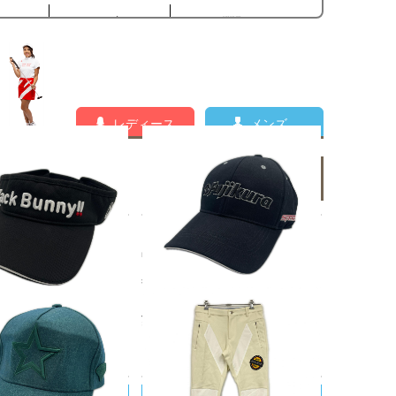
レディース
メンズ
メンズの新着商品一覧
UNNY!!/ジャックバニー
中古 キャップ フリー 56-59cm
ックバニー Jack Bunn
黒 ブラック FUJIKURA 立体ロ
ンバイザー フリー ブラッ
ゴ刺しゅう シンプル
刺しゅう カジュアル
¥1,980
0
税込
税込
RI KOTAKE DESIGN/ヨ
DANCE WITH DRAGON/ダンスウ