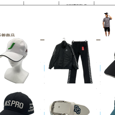
新着商品
Kappa/カッパ
JACK B
キャップ フリー 白 ホワイ
未使用品 メンズ カッパゴルフ K
中古 ジャ
BEAM 立体刺しゅうロゴ
APPA GOLF セットアップ M ブ
y!! サ
ワッペン シンプル
ラック 黒 長袖ダブルジップブル
ク ロゴ
50
税込
¥2,20
ゾン×ロングパンツ 中綿 2WAY
¥11,000
税込
YOSHINO