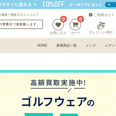
安価格で通販するココゴルフ
ご利用ガイド
0
0
〜5営業日で発送致します。
クレジットOK!!
お気に入り
カート
HOME
新着商品一覧
メンズ
レディ