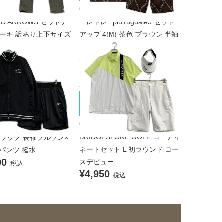
ンズ ユナイテッドアロー
中古 メンズ ウノピュウノウグァ
TED ARROWS セットア
ーレトレ 1piu1uguale3 セット
 カーキ 訳あり上下サイズ
アップ 4(M) 茶色 ブラウン 半袖
ゾン×パンツ 防風 ヨコ
ポロシャツ×ハーフパンツ
¥28,600
チ 撥水 透湿
税込
00
税込
BRIDGESTONE GOLF/ブリヂスト
ARINE/ムータマリン
ンゴルフ
 メンズ ムータマリン
中古 メンズ ブリヂストンゴルフ
ARINE セットアップ 8(2
BRIDGESTONE GOLF コーディ
 ブラック 長袖ブルゾン×
ネートセット L 初ラウンド コー
パンツ 撥水
00
スデビュー
税込
¥4,950
税込