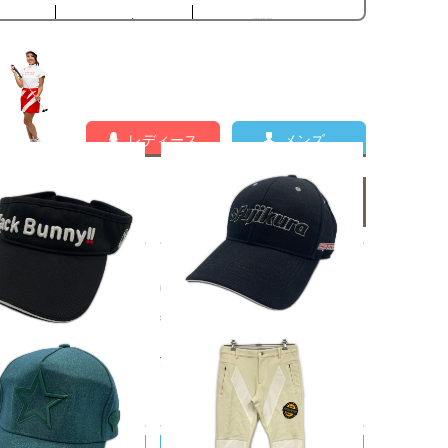
レディース
メンズ
メンズの新着商品一覧
UNNY!!/ジャックバニー
中古 キャップ フリー 56-59cm
ックバニー Jack Bunn
黒 ブラック FUJIKURA 立体ロ
ンバイザー フリー ブラッ
ゴ刺しゅう シンプル
刺しゅう カジュアル
¥1,980
0
税込
税込
RI KOTAKE DESIGN/ヨ
DANCE WITH DRAGON/ダンスウ