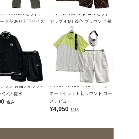
ンズ ユナイテッドアロー
中古 メンズ ウノピュウノウグァ
TED ARROWS セットア
ーレトレ 1piu1uguale3 セット
 カーキ 訳あり上下サイズ
アップ 4(M) 茶色 ブラウン 半袖
ゾン×パンツ 防風 ヨコ
ポロシャツ×ハーフパンツ
¥28,600
チ 撥水 透湿
税込
00
税込
BRIDGESTONE GOLF/ブリヂスト
ARINE/ムータマリン
ンゴルフ
 メンズ ムータマリン
中古 メンズ ブリヂストンゴルフ
ARINE セットアップ 8(2
BRIDGESTONE GOLF コーディ
 ブラック 長袖ブルゾン×
ネートセット L 初ラウンド コー
パンツ 撥水
00
スデビュー
税込
¥4,950
税込