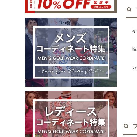
キ
性
カ