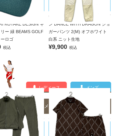
タケデザイン
ィズドラゴン
シノリコタケデザイン Y
中古 メンズ ダンスウィズドラゴ
RI KOTAKE DESIGN キ
ン DANCE WITH DRAGON ジョ
リー 緑 BEAMS GOLF
ガーパンツ 2(M) オフホワイト
ターロゴ
白系 ニット生地
0
¥9,900
税込
税込
レディース
メンズ
メンズのコーディネート一覧
D ARROWS/ユナイテッドア
1PIU1UGUALE3/ウノピｭウノウグ
ァーレトレ