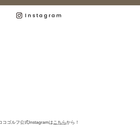
ココゴルフ公式Instagramは
こちら
から！