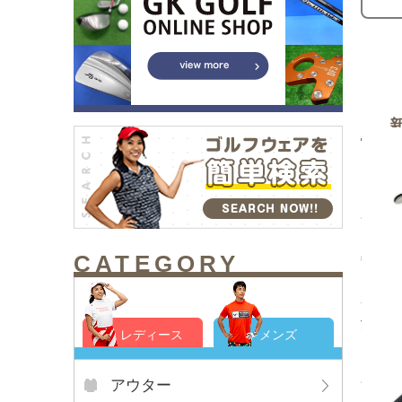
CATEGORY
中古 
ト ｊ
サイド
¥2,7
レディース
メンズ
アウター