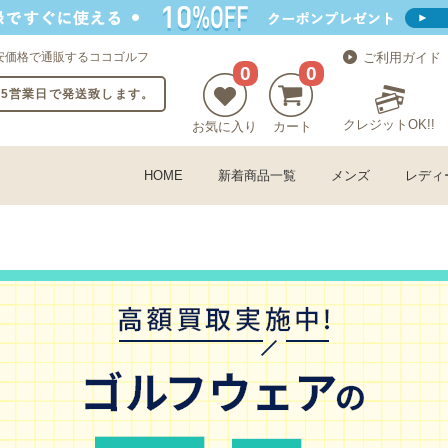
安価格で通販するココゴルフ
ご利用ガイド
0
0
〜5営業日で発送致します。
クレジットOK!!
お気に入り
カート
HOME
新着商品一覧
メンズ
レディ