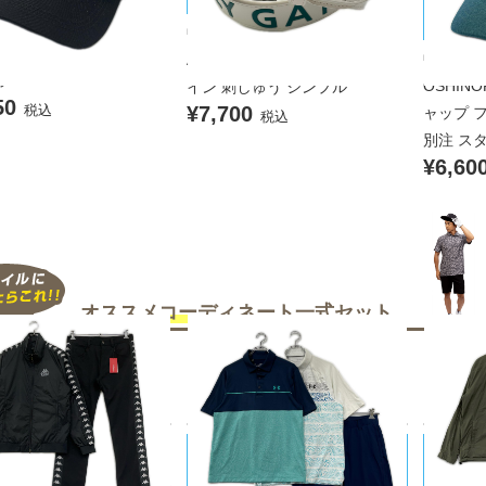
PEARLY GATES/パーリーゲイツ
キャップ フリー 黒 ブラッ
シノリコ
中古 パーリーゲイツ PEARLY G
S.PRO 立体シルバーロゴ
中古 ヨ
ATES ベルト ホワイト ロゴデザ
ラー
OSHINO
イン 刺しゅう シンプル
50
税込
¥7,700
ャップ フ
税込
別注 ス
¥6,60
オススメコーディネート
一式セット
UNDER ARMOUR/アンダーアーマ
UNITE
a/カッパ
ー
ローズ
品 メンズ カッパゴルフ K