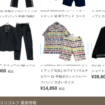
中古 メンズ アンダーアーマー U
中古 メ
 GOLF セットアップ M ブ
NDER ARMOUR コーディネー
ズ UNI
 黒 長袖ダブルジップブル
トセット M 初ラウンド コース
ップ L
ングパンツ 中綿 2WAY
000
デビュー
違いブル
税込
¥7,700
ストレッ
税込
¥17,6
DANCE WITH DRAGON/ダンスウ
 MARINE/ムータマリン
muta M
ィズドラゴン
品 メンズ ムータマリン
未使用品
中古 メンズ ダンスウィズドラゴ
 MARINE セットアップ S
muta M
ン DANCE WITH DRAGON セッ
ー チャコール wjkコラボ
XL) 黒
000
トアップ 5(3L) ホワイト×マルチ
ショート
税込
¥39,6
カラー 白 半袖ポロシャツ×ハー
フパンツ 大きいサイズ
¥14,850
税込
ココゴルフ 最新情報