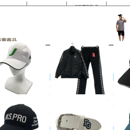
新着商品
Kappa/カッパ
JACK B
キャップ フリー 白 ホワイ
未使用品 メンズ カッパゴルフ K
中古 ジャ
BEAM 立体刺しゅうロゴ
APPA GOLF セットアップ M ブ
y!! サ
ワッペン シンプル
ラック 黒 長袖ダブルジップブル
ク ロゴ
50
税込
¥2,20
ゾン×ロングパンツ 中綿 2WAY
¥11,000
税込
YOSHINO