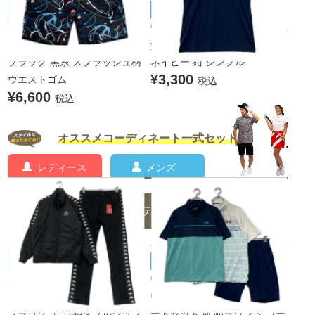
BEAMS GOLF/ビームスゴルフ
TaylorMade/テーラーメイド
中古 メンズ ビームスゴルフ B
中古 メンズ テーラーメイド Ta
EAMSGOLF ハーフパンツ S
ylor Made 半袖ポロシャツ S
ブラック 黒系 スプラッシュ柄
ネイビー 紺 シンプル
¥3,300
ウエストゴム
税込
¥6,600
税込
オススメコーディネート一式セット
レディース
メンズ
メンズのコーディネート一覧
Kappa/カッパ
UNDER ARMOUR/アンダーアーマー
未使用品 メンズ カッパゴルフ
中古 メンズ アンダーアーマー
KAPPA GOLF セットアップ M
UNDER ARMOUR コーディネ
ブラック 黒 長袖ダブルジップ
ートセット M 初ラウンド コー