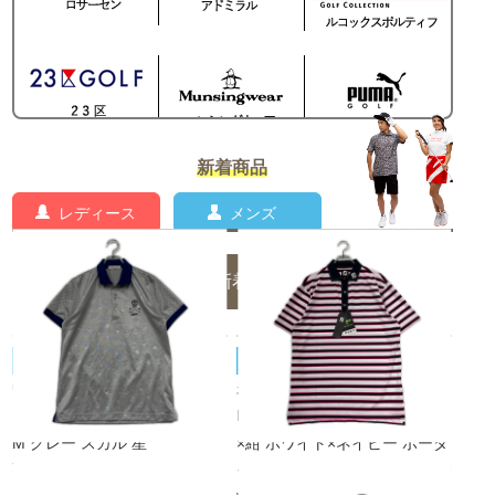
新着商品
レディース
メンズ
メンズの新着商品一覧
MARK&LONA/マーク＆ロナ
FOOT JOY/フットジョイ
中古 メンズ マークアンドロナ
未使用品 メンズ フットジョイ
MARK&LONA 半袖ポロシャツ
FootJoy 半袖ポロシャツ XL 白
M グレー スカル 星
×紺 ホワイト×ネイビー ボーダ
¥3,850
ー 4wayストレッチ 吸汗速乾 U
税込