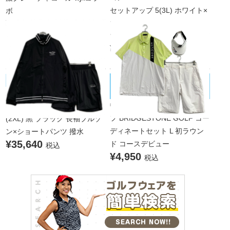
セットアップ 5(3L) ホワイト×
ボ
¥77,000
マルチカラー 白 半袖ポロシャ
税込
ツ×ハーフパンツ 大きいサイズ
¥13,365
税込
BRIDGESTONE GOLF/ブリヂストン
muta MARINE/ムータマリン
未使用品 メンズ ムータマリン
ゴルフ
中古 メンズ ブリヂストンゴル
muta MARINE セットアップ 8
フ BRIDGESTONE GOLF コー
(2XL) 黒 ブラック 長袖ブルゾ
ディネートセット L 初ラウン
ン×ショートパンツ 撥水
¥35,640
ド コースデビュー
税込
¥4,950
税込