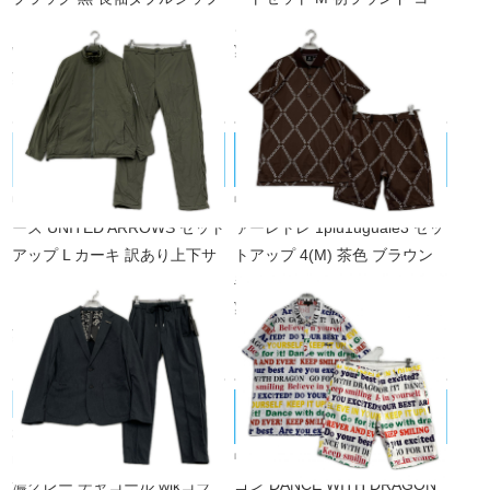
ブルゾン×ロングパンツ 中綿 2
スデビュー
¥7,700
WAY
税込
¥11,000
税込
UNITED ARROWS/ユナイテッドアロ
1PIU1UGUALE3/ウノピｭウノウグァ
ーズ
ーレトレ
中古 メンズ ユナイテッドアロ
中古 メンズ ウノピュウノウグ
ーズ UNITED ARROWS セット
ァーレトレ 1piu1uguale3 セッ
アップ L カーキ 訳あり上下サ
トアップ 4(M) 茶色 ブラウン
イズ違いブルゾン×パンツ 防風
半袖ポロシャツ×ハーフパンツ
¥28,600
ヨコストレッチ 撥水 透湿
税込
¥17,600
税込
DANCE WITH DRAGON/ダンスウィ
muta MARINE/ムータマリン
未使用品 メンズ ムータマリン
ズドラゴン
中古 メンズ ダンスウィズドラ
muta MARINE セットアップ S
ゴン DANCE WITH DRAGON
濃グレー チャコール wjkコラ