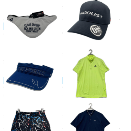
V
¥2,750
税込
le coq sportif/ルコックスポルティフ
中古 キャップ フリー 黒 ブラ
未使用品 ルコックスポルティ
ック N.S.PRO MODUS3 ブラ
フ le coq sportif フリー ホワイ
ンドロゴ 薄手 ストレッチ
ト ネッククーラー 暑さ対策 ク
¥2,750
ーリング
税込
¥1,980
税込
JACK BUNNY!!/ジャックバニー
adidas GOLF/アディダス
中古 ジャックバニー Jack Bun
中古 メンズ アディダスゴルフ
ny!! サンバイザー フリー 青 ブ
adidas GOLF 半袖ポロシャツ
ルー 立体ロゴ刺繍 ウサギステ
M イエロー ブランドロゴ 背面
ッチ
メッシュ
¥1,980
¥1,980
税込
税込