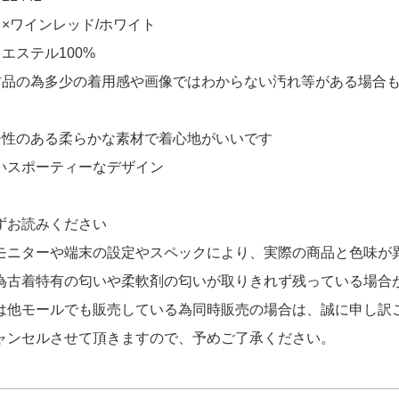
×ワインレッド/ホワイト
BRIEFING ジョガーパンツ M ブルーグレ
エステル100%
古品の為多少の着用感や画像ではわからない汚れ等がある場合
BRIEFING ジョガーパンツ M ブルーグレ
チ性のある柔らかな素材で着心地がいいです
いスポーティーなデザイン
ずお読みください
モニターや端末の設定やスペックにより、実際の商品と色味が
為古着特有の匂いや柔軟剤の匂いが取りきれず残っている場合
は他モールでも販売している為同時販売の場合は、誠に申し訳
ャンセルさせて頂きますので、予めご了承ください。