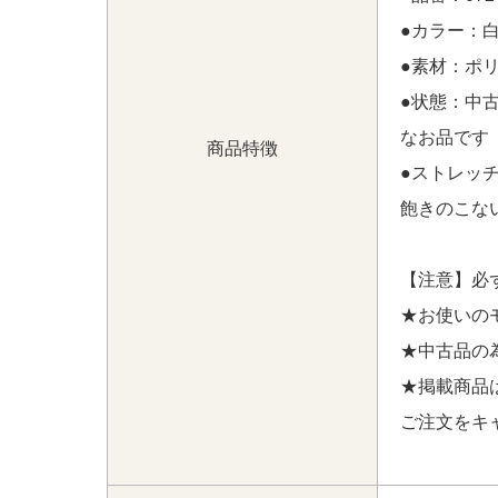
●カラー：白
東京都にて
【未使用品 メンズ ブリーフィング 
ー】
をお買い上げ!!ありがとうございます！
●素材：ポリ
●状態：中
東京都にて
【未使用品 メンズ ブリーフィング 
ー】
をお買い上げ!!ありがとうございます！
なお品です
商品特徴
●ストレッ
飽きのこな
【注意】必
★お使いの
★中古品の
★掲載商品
ご注文をキ