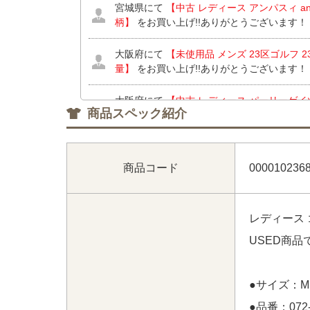
宮城県にて
【中古 レディース アンパスィ and
柄】
をお買い上げ!!ありがとうございます！
大阪府にて
【未使用品 メンズ 23区ゴルフ 23
量】
をお買い上げ!!ありがとうございます！
大阪府にて
【中古 レディース パーリーゲイツ P
商品スペック紹介
ージュ シンプル】
【中古 レディース キャロウェ
ンプル プリーツ】 【中古 レディース マンシングウ
サイドロゴライン 一体型インナーパンツ付】
商品コード
000010236
兵庫県にて
【未使用品 ニューバランスゴルフ New 
ワイト Fresh Foam X 2500 v5 BOA スパイ
とうございます！
レディース 
大阪府にて
【未使用品 レディース アルチビオ ar
USED商
スタッズロゴ メッシュ 吸汗速乾】
をお買い
東京都にて
【中古 マークアンドロナ MARK&
●サイズ：M
ル】
をお買い上げ!!ありがとうございます！
●品番：072-