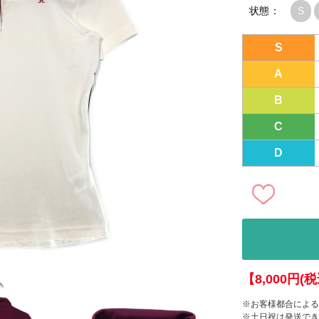
状態：
S
S
A
B
C
D
【8,000円
※お客様都合による
※土日祝は発送でき