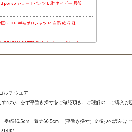
 per se ショートパンツ L 紺 ネイビー 貝殻
区GOLF 半袖ポロシャツ M 白系 総柄 軽
EARLY GATES 半袖ポロシャツ 2(L) ベ
イ Callaway スカート LL 白 ホワイト シ
ェア Munsing wear スカート 13号 白
 をお買い上げ!!ありがとうございます！
8
Balance golf ゴルフシューズ 23.5 ホ
クレス [UG2500BA]】
をお買い上げ!!ありが
ゴルフ ウエア
chivio 半袖ポロシャツ 40(L) グリーン
品ですので、必ず平置き採寸をご確認頂き、ご理解の上ご購入お
上げ!!ありがとうございます！
LONA キャップ ホワイト 白 訳あり シンプ
 身幅46.5cm 着丈66.5cm (平置き採寸）※多少の誤差は
21442