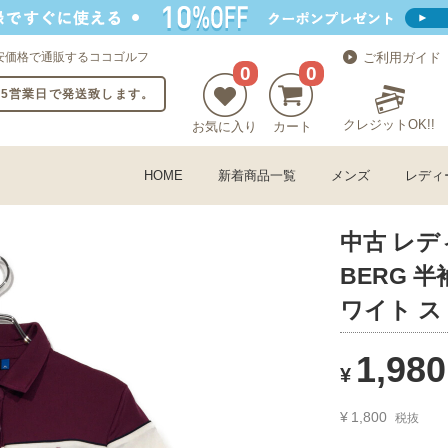
安価格で通販するココゴルフ
ご利用ガイド
0
0
〜5営業日で発送致します。
クレジットOK!!
お気に入り
カート
HOME
新着商品一覧
メンズ
レディ
中古 レデ
BERG 
ワイト 
1,980
¥
¥
1,800
税抜