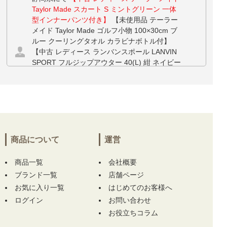
Taylor Made スカート S ミントグリーン 一体
型インナーパンツ付き】
【未使用品 テーラー
メイド Taylor Made ゴルフ小物 100×30cm ブ
ルー クーリングタオル カラビナボトル付】
【中古 レディース ランバンスポール LANVIN
SPORT フルジップアウター 40(L) 紺 ネイビー
半袖 フード付き ダブルジップ ベスト】 【中
古 レディース ランバンスポール LANVIN SPO
RT パンツ 38(M) 白 ホワイト 裏フリース】 を
お買い上げ!!ありがとうございます！
三重県にて
【未使用品 メンズ アディダスゴル
フ adidas GOLF ジョガーパンツ 85cm ホワイ
商品について
運営
ト 白 ストレッチ 撥水 リップストップ】
【未
使用品 メンズ ムニタルプ MUNITALP 半袖ポ
商品一覧
会社概要
ロシャツ 50(L) グレー系 総柄】 をお買い上
ブランド一覧
店舗ページ
げ!!ありがとうございます！
お気に入り一覧
はじめてのお客様へ
ログイン
お問い合わせ
兵庫県にて
【中古 メンズ ハチヤーズ 8YARDS
お役立ちコラム
半袖ポロシャツ M 紺 ネイビー】
【中古 メン
ズ ハチヤーズ 8YARDS 長袖シャツ L ホワイト