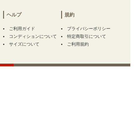
×ブラック ハイネック 刺繍ロゴ ストレッチ】
をお買い上げ!!ありがとうございます！
ヘルプ
規約
埼玉県にて
【中古 ガーミン GARMIN レーザ
ご利用ガイド
プライバシーポリシー
ー測定器 ブラック×ホワイト APPROACH Z30
コンディションについて
特定商取引について
距離計 スコープ】
をお買い上げ!!ありがとう
サイズについて
ご利用規約
ございます！
埼玉県にて
【中古 ガーミン GARMIN レーザ
ー測定器 ブラック×ホワイト APPROACH Z30
距離計 スコープ】
をお買い上げ!!ありがとう
ございます！
この商品をカートに入れる
TOP
株式会社GKファクトリー 古物商許可番号 埼玉県公安委員会許可番号 第4312