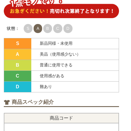
状態：
S
A
B
C
D
S
新品同様・未使用
A
美品（使用感少ない）
B
普通に使用できる
C
使用感がある
D
難あり
商品スペック紹介
商品コード