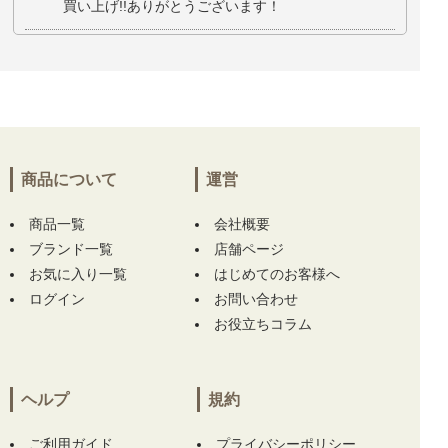
買い上げ!!ありがとうございます！
京都府にて
【中古 パーリーゲイツ PEARLY G
ATES ベルト ホワイト 白 トップ式ベルト PG
バックル カット可能】
をお買い上げ!!ありが
とうございます！
大阪府にて
【中古 パーリーゲイツ PEARLY G
商品について
運営
ATES ベルト ホワイト 白 トップ式ベルト PG
バックル カット可能】
をお買い上げ!!ありが
商品一覧
とうございます！
会社概要
ブランド一覧
店舗ページ
埼玉県にて
【中古 レディース マスターバニー
お気に入り一覧
はじめてのお客様へ
エディション MASTER BUNNY EDITION スカ
ログイン
お問い合わせ
ート 0(S) グリーン 薄手 フレア】
【中古 パー
お役立ちコラム
リーゲイツ PEARLY GATES グローブ S(19～2
0） ホワイト レディース 左手用】 をお買い上
げ!!ありがとうございます！
ヘルプ
規約
埼玉県にて
【中古 レディース マスターバニー
エディション MASTER BUNNY EDITION スカ
ご利用ガイド
プライバシーポリシー