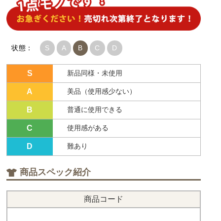
状態：
S
A
B
C
D
S
新品同様・未使用
A
美品（使用感少ない）
B
普通に使用できる
C
使用感がある
D
難あり
商品スペック紹介
商品コード