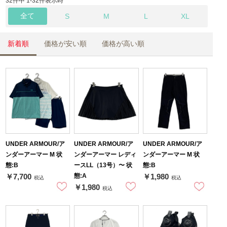
32件中 1-32件表示時
全て
S
M
L
XL
新着順
価格が安い順
価格が高い順
UNDER ARMOUR/ア
UNDER ARMOUR/ア
UNDER ARMOUR/ア
ンダーアーマー M 状
ンダーアーマー レディ
ンダーアーマー M 状
態:B
ースLL（13号）〜 状
態:B
態:A
￥7,700
￥1,980
税込
税込
￥1,980
税込