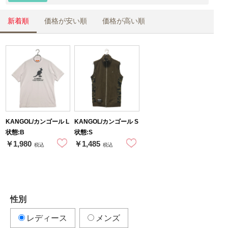
新着順
価格が安い順
価格が高い順
KANGOL/カンゴール L
KANGOL/カンゴール S
状態:B
状態:S
￥1,980
￥1,485
税込
税込
性別
レディース
メンズ