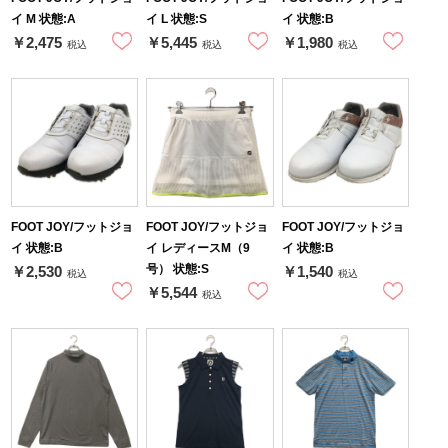
イ M 状態:A
イ L 状態:S
イ 状態:B
￥2,475
￥5,445
￥1,980
税込
税込
税込
FOOT JOY/フットジョ
FOOT JOY/フットジョ
FOOT JOY/フットジョ
イ 状態:B
イ レディースM（9
イ 状態:B
号） 状態:S
￥2,530
￥1,540
税込
税込
￥5,544
税込