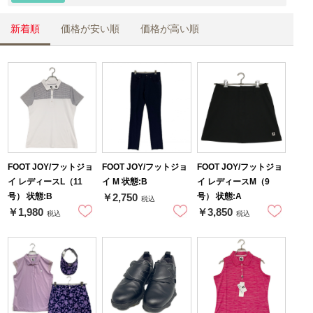
新着順
価格が安い順
価格が高い順
FOOT JOY/フットジョ
FOOT JOY/フットジョ
FOOT JOY/フットジョ
イ レディースL（11
イ M 状態:B
イ レディースM（9
号） 状態:B
号） 状態:A
￥2,750
税込
￥1,980
￥3,850
税込
税込